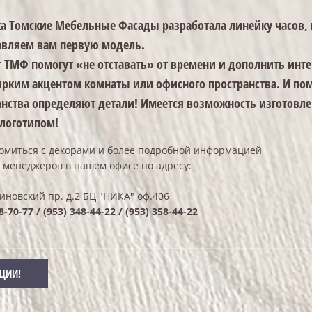
а Томские Мебельные Фасады разработала линейку часов,
авляем вам первую модель.
т ТМФ помогут «не отставать» от времени и дополнить инте
 ярким акцентом комнаты или офисного пространства.
И пом
анства определяют детали! Имеется возможность изготовле
 логотипом!
омиться с декорами и более подробной информацией
 менеджеров в нашем офисе по адресу:
иновский пр. д.2 БЦ "НИКА" оф.406
8-70-77 / (953) 348-44-22 / (953) 358-44-22
КЦИИ!