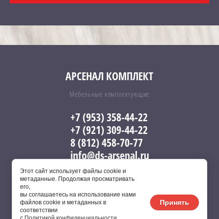
АРСЕНАЛ КОМПЛЕКТ
Мебельные комплектующие
+7 (953) 358-44-22
+7 (921) 309-44-22
8 (812) 458-70-77
info@ds-arsenal.ru
Этот сайт использует файлы cookie и
метаданные. Продолжая просматривать
его,
вы соглашаетесь на использование нами
Copyright © 2017 - 2026 Арсенал
Принять
файлов cookie и метаданных в
соответствии
с
Политикой конфиденциальности
.