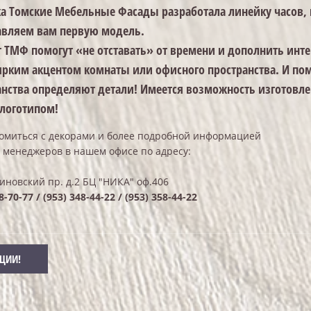
а Томские Мебельные Фасады разработала линейку часов,
авляем вам первую модель.
т ТМФ помогут «не отставать» от времени и дополнить инте
 ярким акцентом комнаты или офисного пространства.
И пом
анства определяют детали! Имеется возможность изготовле
 логотипом!
омиться с декорами и более подробной информацией
 менеджеров в нашем офисе по адресу:
иновский пр. д.2 БЦ "НИКА" оф.406
8-70-77 / (953) 348-44-22 / (953) 358-44-22
КЦИИ!