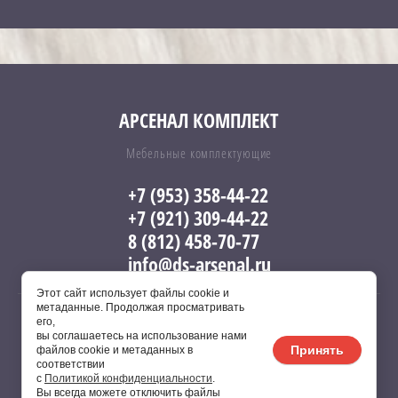
АРСЕНАЛ КОМПЛЕКТ
Мебельные комплектующие
+7 (953) 358-44-22
+7 (921) 309-44-22
8 (812) 458-70-77
info@ds-arsenal.ru
Этот сайт использует файлы cookie и
метаданные. Продолжая просматривать
его,
вы соглашаетесь на использование нами
Copyright © 2017 - 2026 Арсенал
Принять
файлов cookie и метаданных в
соответствии
с
Политикой конфиденциальности
.
Вы всегда можете отключить файлы
Сайт создан в:
megagroup.ru