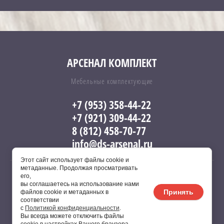
АРСЕНАЛ КОМПЛЕКТ
Мебельные комплектующие
+7 (953) 358-44-22
+7 (921) 309-44-22
8 (812) 458-70-77
info@ds-arsenal.ru
Этот сайт использует файлы cookie и
метаданные. Продолжая просматривать
его,
вы соглашаетесь на использование нами
Copyright © 2017 - 2026 Арсенал
Принять
файлов cookie и метаданных в
соответствии
с
Политикой конфиденциальности
.
Вы всегда можете отключить файлы
Сайт создан в:
megagroup.ru