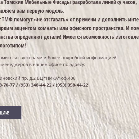
а Томские Мебельные Фасады разработала линейку часов,
авляем вам первую модель.
т ТМФ помогут «не отставать» от времени и дополнить инте
 ярким акцентом комнаты или офисного пространства.
И пом
анства определяют детали! Имеется возможность изготовле
 логотипом!
омиться с декорами и более подробной информацией
 менеджеров в нашем офисе по адресу:
иновский пр. д.2 БЦ "НИКА" оф.406
8-70-77 / (953) 348-44-22 / (953) 358-44-22
КЦИИ!